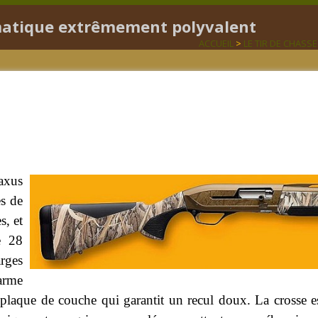
matique extrêmement polyvalent
ACCUEIL
>
LE TIR DE CHASSE
Maxus
es de
s, et
e 28
arges
 arme
 plaque de couche qui garantit un recul doux. La crosse est