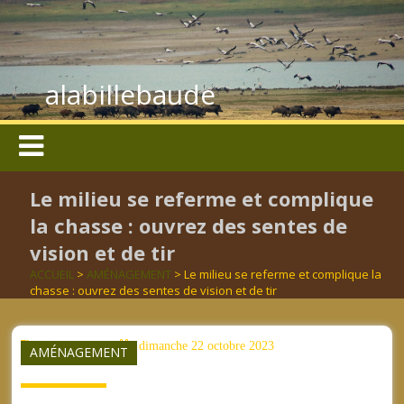
alabillebaude
Le milieu se referme et complique
la chasse : ouvrez des sentes de
vision et de tir
ACCUEIL
>
AMÉNAGEMENT
> Le milieu se referme et complique la
chasse : ouvrez des sentes de vision et de tir
aucun mot clé
dimanche 22 octobre 2023
AMÉNAGEMENT