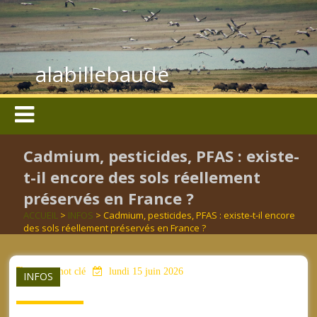
alabillebaude
Cadmium, pesticides, PFAS : existe-
t-il encore des sols réellement
préservés en France ?
ACCUEIL
>
INFOS
> Cadmium, pesticides, PFAS : existe-t-il encore
des sols réellement préservés en France ?
aucun mot clé
lundi 15 juin 2026
INFOS