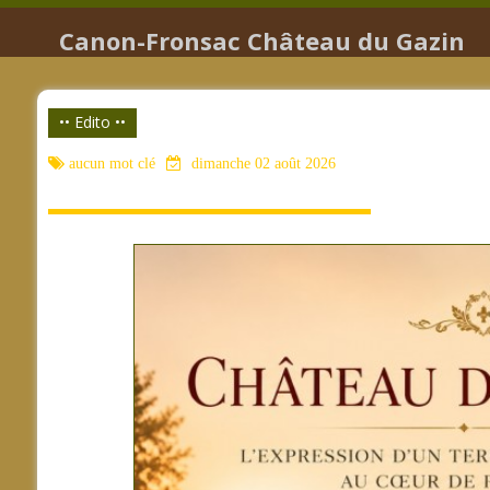
Canon-Fronsac Château du Gazin
•• Edito ••
aucun mot clé
dimanche 02 août 2026