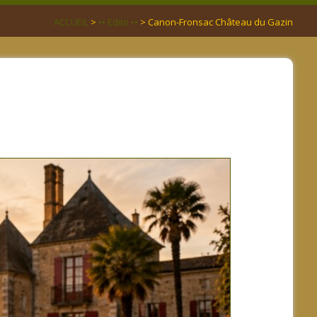
ACCUEIL
>
•• Edito ••
> Canon-Fronsac Château du Gazin