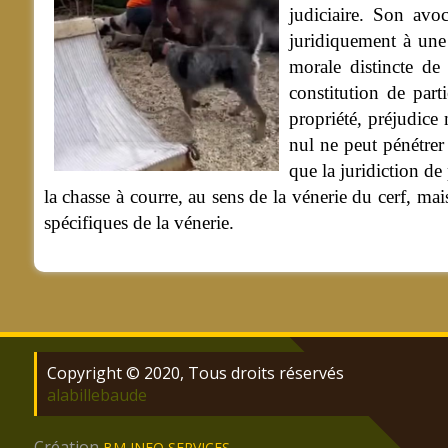
judiciaire. Son avo
juridiquement à une 
morale distincte de 
constitution de part
propriété, préjudice
nul ne peut pénétrer
que la juridiction de
la chasse à courre, au sens de la vénerie du cerf, mai
spécifiques de la vénerie.
Copyright © 2020, Tous droits réservés
alabillebaude
Création
BM INFO SERVICES