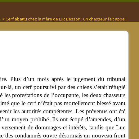
S
> Cerf abattu chez la mère de Luc Besson : un chasseur fait appel...
ire. Plus d’un mois après le jugement du tribunal
-là, un cerf poursuivi par des chiens s’était réfugié
é les protestations de l’occupante, les deux chasseurs
timé que le cerf n’était pas mortellement blessé avant
révenir les autorités compétentes. Les prévenus ont été
e d’un moyen prohibé. Ils ont écopé d’amendes, d’un
u versement de dommages et intérêts, tandis que Luc
eune des condamnés ouvre désormais un nouveau front