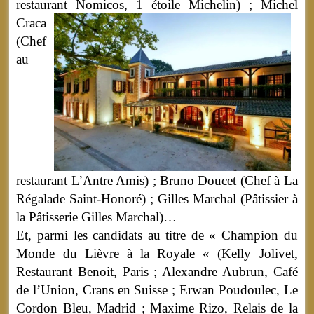
restaurant Nomicos,
1 étoile Michelin) ; Michel
Craca
(Chef
au
restaurant L’Antre Amis) ; Bruno Doucet (Chef à La
Régalade Saint-Honoré) ; Gilles Marchal (Pâtissier à
la Pâtisserie Gilles Marchal)…
Et, parmi les candidats au titre de « Champion du
Monde du Lièvre à la Royale « (Kelly Jolivet,
Restaurant Benoit, Paris ; Alexandre Aubrun, Café
de l’Union, Crans en Suisse ; Erwan Poudoulec, Le
Cordon Bleu, Madrid ; Maxime Rizo, Relais de la