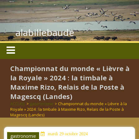
alabillebaude
Championnat du monde « Lièvre à
la Royale » 2024 : la timbale à
Maxime Rizo, Relais de la Poste à
Magescq (Landes)
ACCUEIL
>
gastronomie
> Championnat du monde « Lièvre à la
Royale » 2024 : la timbale à Maxime Rizo, Relais de la Poste à
Magescq (Landes)
aucun mot clé
mardi 29 octobre 2024
gastronomie