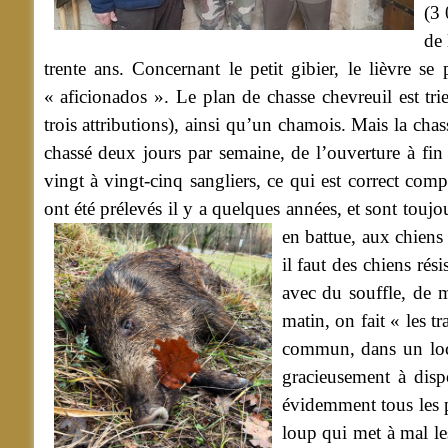
(3 
de 
trente ans. Concernant le petit gibier, le lièvre se
« aficionados ». Le plan de chasse chevreuil est trien
trois attributions), ainsi qu’un chamois. Mais la chas
chassé deux jours par semaine, de l’ouverture à fin
vingt à vingt-cinq sangliers, ce qui est correct co
ont été prélevés il y a quelques années, et sont toujo
en battue, aux chiens
il faut des chiens ré
avec du souffle, de m
matin, on fait « les t
commun, dans un loca
gracieusement à dispo
évidemment tous les p
loup qui met à mal les