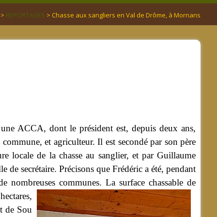
>
REPORTAGES
> Chasse aux sangliers en Val de Drôme, à Mornans
r une ACCA, dont le président est, depuis deux ans,
a commune, et agriculteur. Il est secondé par son père
e locale de la chasse au sanglier, et par Guillaume
lle de secrétaire. Précisons que Frédéric a été, pendant
t de nombreuses communes.
La surface chassable de
hectares,
êt de Sou