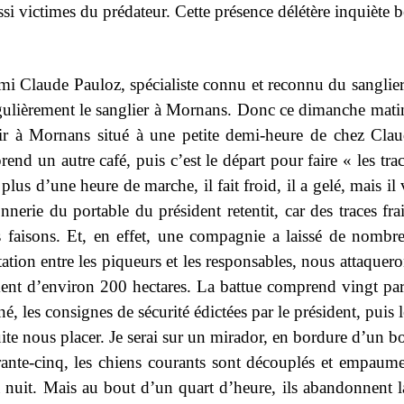
si victimes du prédateur. Cette présence délétère inquiète be
mi Claude Pauloz, spécialiste connu et reconnu du sanglier 
égulièrement le sanglier à Mornans. Donc ce dimanche matin
artir à Mornans situé à une petite demi-heure de chez C
rend un autre café, puis c’est le départ pour faire « les tra
plus d’une heure de marche, il fait froid, il a gelé, mais il
nnerie du portable du président retentit, car des traces fra
us faisons. Et, en effet, une compagnie a laissé de nombr
tion entre les piqueurs et les responsables, nous attaqueron
ment d’environ 200 hectares. La battue comprend vingt part
é, les consignes de sécurité édictées par le président, puis l
te nous placer. Je serai sur un mirador, en bordure d’un boi
ante-cinq, les chiens courants sont découplés et empau
la nuit. Mais au bout d’un quart d’heure, ils abandonnent l