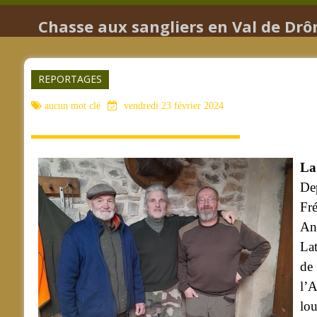
Chasse aux sangliers en Val de Dr
REPORTAGES
aucun mot clé
vendredi 23 février 2024
La 
Dep
Fré
And
Lat
de
l’A
lou