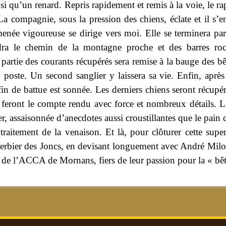
nsi qu’un renard. Repris rapidement et remis à la voie, le 
 La compagnie, sous la pression des chiens, éclate et il s’e
menée vigoureuse se dirige vers moi. Elle se terminera pa
dra le chemin de la montagne proche et des barres roc
artie des courants récupérés sera remise à la bauge des bêt
poste. Un second sanglier y laissera sa vie. Enfin, après
fin de battue est sonnée. Les derniers chiens seront récupér
n feront le compte rendu avec force et nombreux détails. Le
er, assaisonnée d’anecdotes aussi croustillantes que le pain 
aitement de la venaison. Et là, pour clôturer cette supe
Gerbier des Joncs, en devisant longuement avec André Milo
s de l’ACCA de Mornans, fiers de leur passion pour la « bête