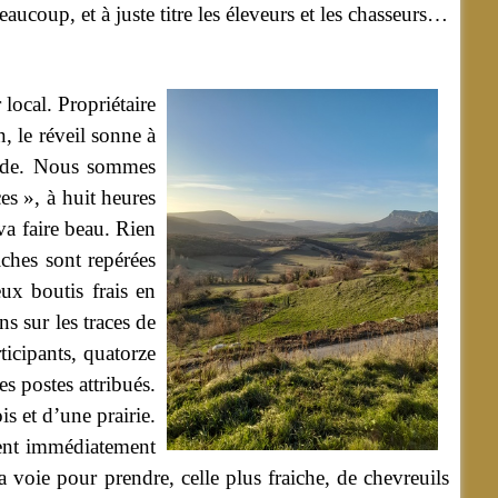
aucoup, et à juste titre les éleveurs et les chasseurs…
local. Propriétaire
, le réveil sonne à
laude. Nous sommes
ces », à huit heures
 va faire beau. Rien
iches sont repérées
eux boutis frais en
s sur les traces de
icipants, quatorze
es postes attribués.
s et d’une prairie.
ment immédiatement
a voie pour prendre, celle plus fraiche, de chevreuils