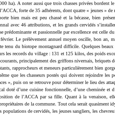
000 ha). A noter aussi que trois chasses privées bordent le t
l’ACCA, forte de 35 adhérents, dont quatre « jeunes » de
 porte bien mais est peu chassé et la bécasse, bien présen
nal avec 46 attributions, et les grands cervidés s’installen
se prédominante et passionnelle par excellence est celle du 
 février. Le prélèvement annuel moyen oscille, bon an, m
mpte tenu du biotope montagnard difficile. Quelques beaux 
urs les records du village : 131 et 125 kilos, des poids exc
 courants, principalement des griffons nivernais, briquets 
sistants, rapprocheurs et meneurs particulièrement bien gor
ême que les chasseurs postés qui doivent rejoindre les po
races », puis on se retrouve pour déterminer le lieu des att
l doté d’une cuisine fonctionnelle, d’une cheminée et d’u
sition de l’ACCA par sa fille. Quant à la venaison, elle
ropriétaires de la commune. Tout cela serait quasiment idyl
 populations de cervidés, les jeunes sangliers, les chevreu