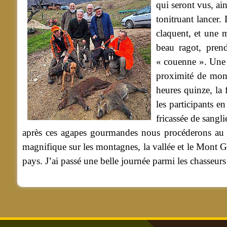
qui seront vus, ai
tonitruant lancer.
claquent, et une 
beau ragot, pren
« couenne ». Une p
proximité de mon 
heures quinze, la 
les participants e
fricassée de sangli
après ces agapes gourmandes nous procéderons au tr
magnifique sur les montagnes, la vallée et le Mont 
pays. J’ai passé une belle journée parmi les chasseur