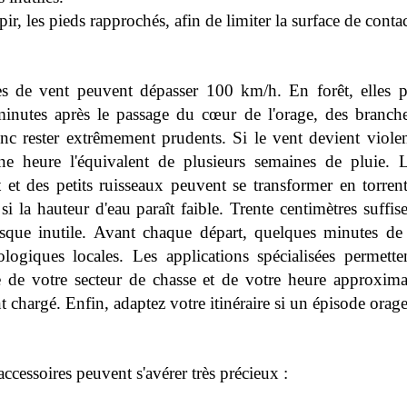
ir, les pieds rapprochés, afin de limiter la surface de contact
es de vent peuvent dépasser 100 km/h. En forêt, elles 
 minutes après le passage du cœur de l'orage, des branche
onc rester extrêmement prudents. Si le vent devient viole
e heure l'équivalent de plusieurs semaines de pluie. L
t et des petits ruisseaux peuvent se transformer en torr
i la hauteur d'eau paraît faible. Trente centimètres suffise
sque inutile. Avant chaque départ, quelques minutes de pr
ogiques locales. Les applications spécialisées permette
de votre secteur de chasse et de votre heure approximati
 chargé. Enfin, adaptez votre itinéraire si un épisode orag
cessoires peuvent s'avérer très précieux :