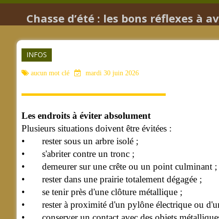
Chasse d’été : les bons réflexes à a
INFOS
aucun mot clé
mardi 30 juin 2026
Les endroits à éviter absolument
Plusieurs situations doivent être évitées :
• rester sous un arbre isolé ;
• s'abriter contre un tronc ;
• demeurer sur une crête ou un point culminant ;
• rester dans une prairie totalement dégagée ;
• se tenir près d'une clôture métallique ;
• rester à proximité d'un pylône électrique ou d'une
• conserver un contact avec des objets métalliques 