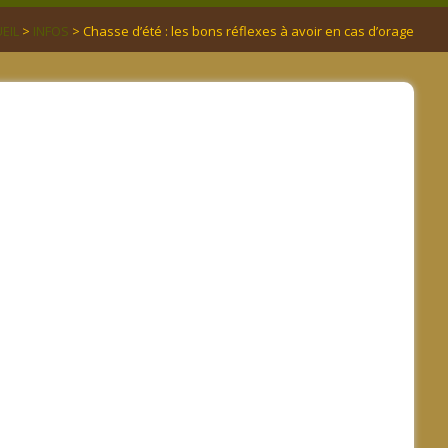
EIL
>
INFOS
> Chasse d’été : les bons réflexes à avoir en cas d’orage