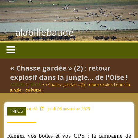
alabillebaude
« Chasse gardée » (2) : retour
explosif dans la jungle... de l'Oise !
ACCUEIL
>
INFOS
> « Chasse gardée » (2) : retour explosif dans la
jungle... de l'Oise !
aucun mot clé
jeudi 06 novembre 2025
INFOS
Rangez vos bottes et vos GPS : la campagne de