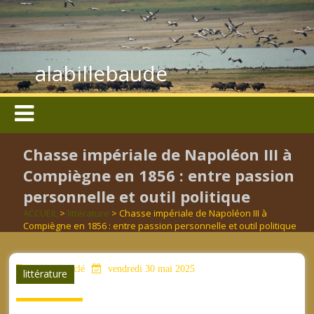
alabillebaude
Chasse impériale de Napoléon III à
Compiègne en 1856 : entre passion
personnelle et outil politique
ACCUEIL
>
littérature
> Chasse impériale de Napoléon III à
Compiègne en 1856 : entre passion personnelle et outil politique
aucun mot clé
vendredi 30 mai 2025
littérature