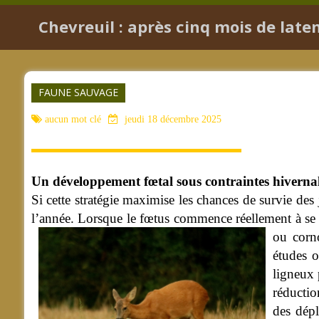
Chevreuil : après cinq mois de late
FAUNE SAUVAGE
aucun mot clé
jeudi 18 décembre 2025
Un développement fœtal sous contraintes hiverna
Si cette stratégie maximise les chances de survie des 
l’année. Lorsque le fœtus commence réellement à se dé
ou corno
études o
ligneux 
réductio
des dép