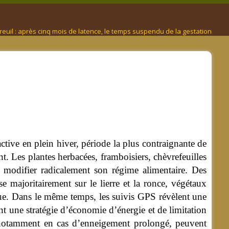
euil : après cinq mois de latence, le temps suspendu de la gestation
active en plein hiver, période la plus contraignante de
t. Les plantes herbacées, framboisiers, chèvrefeuilles
à modifier radicalement son régime alimentaire.
Des
 majoritairement sur le lierre et la ronce, végétaux
que. Dans le même temps, les suivis GPS révèlent une
t une stratégie d’économie d’énergie et de limitation
, notamment en cas d’enneigement prolongé, peuvent