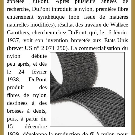
appelée DuPont. Après plusieurs années de
recherche, DuPont introduit le nylon, première fibre
entièrement synthétique (non issue de matières
naturelles modifiées), résultat des travaux de Wallace
Carothers, chercheur chez DuPont, qui, le 16 février
1937, voit son invention brevetée aux États-Unis
(brevet US n° 2 071 250).
La commercialisation du
nylon débute
peu après, et dès
le 24 février
1938, DuPont
produit des
fibres de nylon
destinées à des
brosses à dents,
puis, à partir du
15 décembre
1939, développe la production de fil à nylon pour