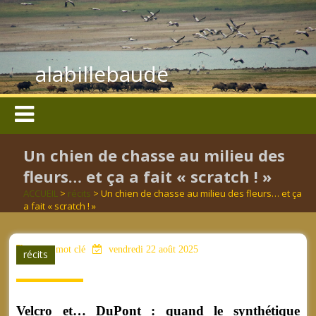
alabillebaude
Un chien de chasse au milieu des
fleurs… et ça a fait « scratch ! »
ACCUEIL
>
récits
> Un chien de chasse au milieu des fleurs… et ça
a fait « scratch ! »
aucun mot clé
vendredi 22 août 2025
récits
Velcro et… DuPont : quand le synthétique