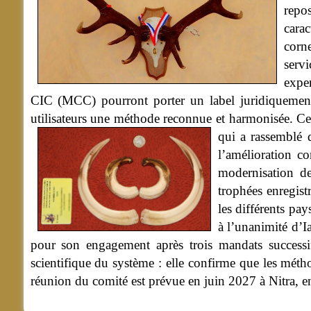
repo
cara
corn
servi
exper
CIC (MCC) pourront porter un label juridiquement 
utilisateurs une méthode reconnue et harmonisée. Ce
qui a rassemblé d
l’amélioration c
modernisation d
trophées enregist
les différents pa
à l’unanimité d’
pour son engagement après trois mandats successif
scientifique du système : elle confirme que les métho
réunion du comité est prévue en juin 2027 à Nitra, e