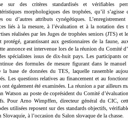
se sur des critères standardisés et vérifiables per
ctéristiques morphologiques des trophées, qu’il s’agisse
es ou d’autres attributs cynégétiques. L’enregistremen
ces liés à la mesure, à l’évaluation et à la notation des 
tises réalisées par les Juges de trophées seniors (JTS) et l
protégé, garantissant aux gestionnaires de la faune, aux
tte annonce est intervenue lors de la réunion du Comité d’
es spécialistes issus de dix-huit pays.
Les participants o
ontinue des formules de mesure figurant dans le manuel 
e la base de données du TES, laquelle rassemble aujo
rés. Les questions relatives au financement et au foncti
ys ont également été examinées. La réunion a par ailleurs
Ian Watson au poste de coprésident du Comité d’évaluation
s. Pour Arno Wimpffen, directeur général du CIC, cette
des utilisées reposent sur des standards objectifs, vérifiab
n Slovaquie, à l’occasion du Salon slovaque de la chasse.