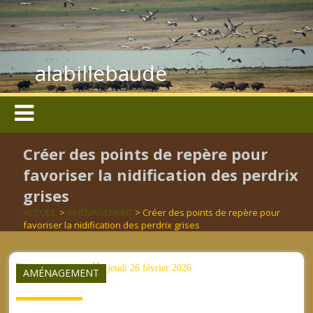
alabillebaude
Créer des points de repère pour
favoriser la nidification des perdrix
grises
ACCUEIL
>
AMÉNAGEMENT
> Créer des points de repère pour
favoriser la nidification des perdrix grises
aucun mot clé
jeudi 26 février 2026
AMÉNAGEMENT