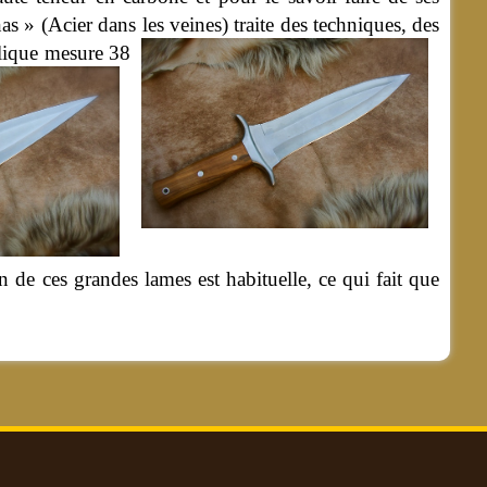
nas » (Acier dans les veines) traite des techniques, des
lique mesure 38
 de ces grandes lames est habituelle, ce qui fait que