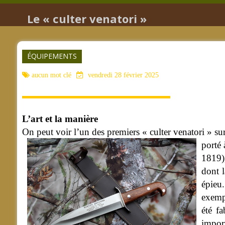
Le « culter venatori »
ÉQUIPEMENTS
aucun mot clé
vendredi 28 février 2025
L’art et la manière
On peut voir l’un des premiers « culter venatori » s
porté 
1819),
dont l
épieu.
exempl
été f
import