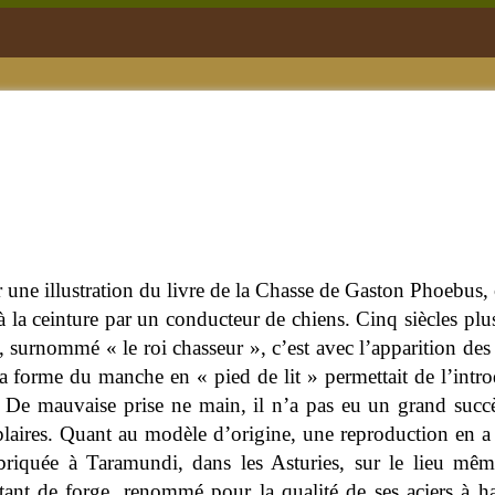
ur une illustration du livre de la Chasse de Gaston Phoebus
à la ceinture par un conducteur de chiens. Cinq siècles pl
 surnommé « le roi chasseur », c’est avec l’apparition de
a forme du manche en « pied de lit » permettait de l’int
 De mauvaise prise ne main, il n’a pas eu un grand succè
aires. Quant au modèle d’origine, une reproduction en a 
abriquée à Taramundi, dans les Asturies, sur le lieu mê
ant de forge, renommé pour la qualité de ses aciers à ha