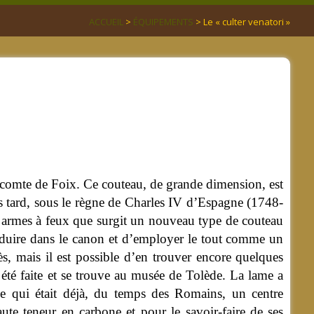
ACCUEIL
>
ÉQUIPEMENTS
> Le « culter venatori »
, comte de Foix.
Ce couteau, de grande dimension, est
us tard, sous le règne de Charles IV d’Espagne (1748-
s armes à feux que surgit un nouveau type de couteau
roduire dans le canon et d’employer le tout comme un
s, mais il est possible d’en trouver encore quelques
été faite et se trouve au musée de Tolède. La lame a
me qui était déjà, du temps des Romains, un centre
ute teneur en carbone et pour le savoir-faire de ses