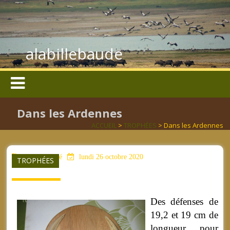
alabillebaude
Dans les Ardennes
ACCUEIL
>
TROPHÉES
> Dans les Ardennes
aucun mot clé
lundi 26 octobre 2020
TROPHÉES
Des défenses de
19,2 et 19 cm de
longueur, pour