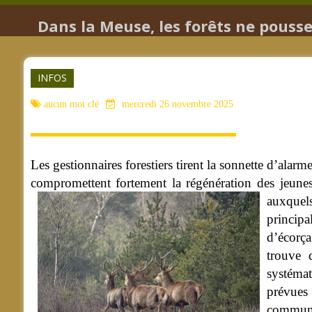
Dans la Meuse, les forêts ne poussen
INFOS
aucun mot clé
mercredi 26 novembre 2025
Les gestionnaires forestiers tirent la sonnette d’alarm
compromettent fortement la régénération des jeunes
auxquel
principa
d’écorça
trouve 
systémat
prévues 
communes