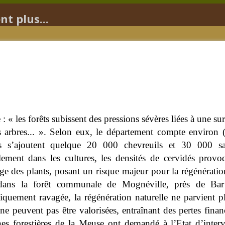
t plus...
e : « les forêts subissent des pressions sévères liées à une s
 arbres... ». Selon eux, le département compte environ 
s s’ajoutent quelque 20 000 chevreuils et 30 000 sa
lement dans les cultures, les densités de cervidés prov
ge des plants, posant un risque majeur pour la régénératio
dans la forêt communale de Mognéville, près de Bar
iquement ravagée, la régénération naturelle ne parvient plu
ne peuvent pas être valorisées, entraînant des pertes financ
 forestières de la Meuse ont demandé à l’Etat d’interve