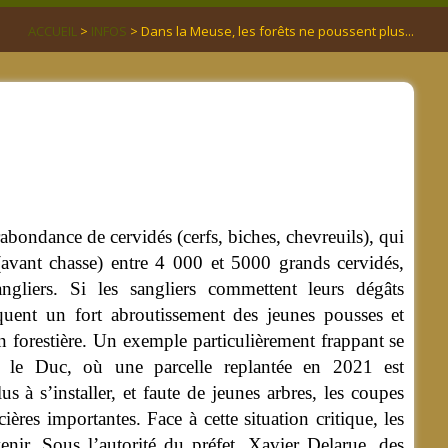
ACCUEIL
>
INFOS
> Dans la Meuse, les forêts ne poussent plus...
urabondance de cervidés (cerfs, biches, chevreuils), qui
(avant chasse) entre 4 000 et 5000 grands cervidés,
ngliers.
Si les sangliers commettent leurs dégâts
oquent un fort abroutissement des jeunes pousses et
n forestière. Un exemple particulièrement frappant se
 le Duc, où une parcelle replantée en 2021 est
s à s’installer, et faute de jeunes arbres, les coupes
ières importantes. Face à cette situation critique, les
nir. Sous l’autorité du préfet, Xavier Delarue, des