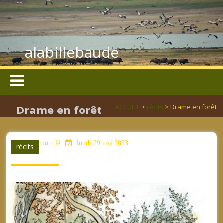
alabillebaude
Drame en forêt
ACCUEIL
>
récits
> Drame en forêt
aucun mot clé
lundi 29 mai 2023
récits