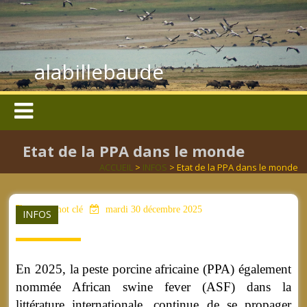
alabillebaude
Etat de la PPA dans le monde
ACCUEIL
>
INFOS
> Etat de la PPA dans le monde
aucun mot clé
mardi 30 décembre 2025
INFOS
En 2025, la peste porcine africaine (PPA) également
nommée African swine fever (ASF) dans la
littérature internationale, continue de se propager