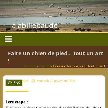
alabillebaude
Faire un chien de pied... tout un art
!
ACCUEIL
>
CHIENS
> Faire un chien de pied... tout un art !
aucun mot clé
vendredi 29 novembre 2024
CHIENS
1ère étape :