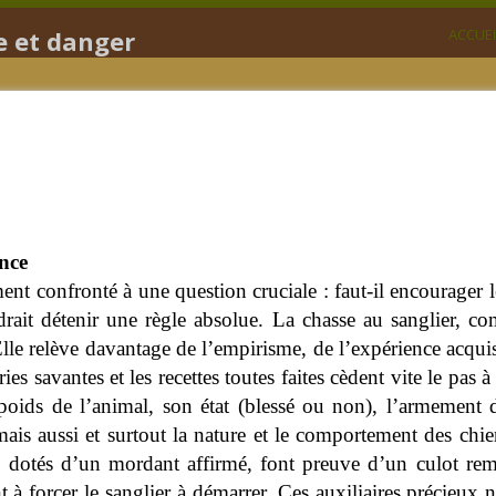
e et danger
ACCUEI
ence
 confronté à une question cruciale : faut-il encourager les
drait détenir une règle absolue. La chasse au sanglier, c
Elle relève davantage de l’empirisme, de l’expérience acquis
ies savantes et les recettes toutes faites cèdent vite le pas 
 poids de l’animal, son état (blessé ou non), l’armement 
 mais aussi et surtout la nature et le comportement des ch
, dotés d’un mordant affirmé, font preuve d’un culot rema
t à forcer le sanglier à démarrer. Ces auxiliaires précieux 