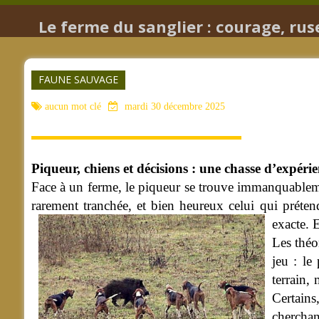
Le ferme du sanglier : courage, rus
FAUNE SAUVAGE
aucun mot clé
mardi 30 décembre 2025
Piqueur, chiens et décisions : une chasse d’expéri
Face à un ferme, le piqueur se trouve immanquablement
rarement tranchée, et bien heureux celui qui préten
exacte. 
Les théor
jeu : le
terrain,
Certains
cherchan