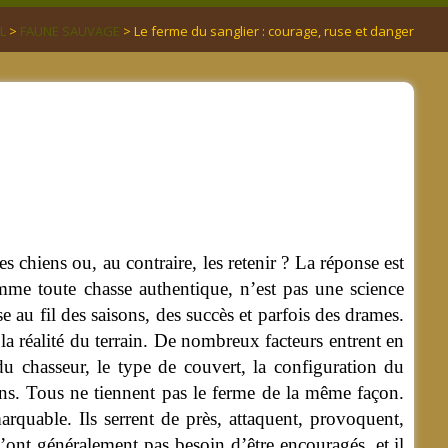
L
>
FAUNE SAUVAGE
> Le ferme du sanglier : courage, ruse et danger
 chiens ou, au contraire, les retenir ? La réponse est
omme toute chasse authentique, n’est pas une science
e au fil des saisons, des succès et parfois des drames.
à la réalité du terrain. De nombreux facteurs entrent en
du chasseur, le type de couvert, la configuration du
iens. Tous ne tiennent pas le ferme de la même façon.
rquable. Ils serrent de près, attaquent, provoquent,
n’ont généralement pas besoin d’être encouragés, et il