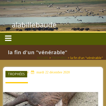
alabillebaude
la fin d'un "vénérable"
ACCUEIL
>
TROPHÉES
> la fin d'un "vénérable"
aucun mot clé
mardi 22 décembre 2020
TROPHÉES