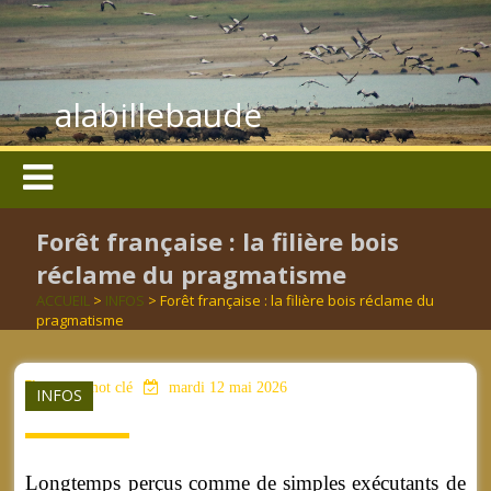
alabillebaude
Forêt française : la filière bois
réclame du pragmatisme
ACCUEIL
>
INFOS
> Forêt française : la filière bois réclame du
pragmatisme
aucun mot clé
mardi 12 mai 2026
INFOS
Longtemps perçus comme de simples exécutants de