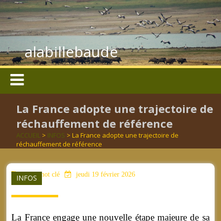
alabillebaude
La France adopte une trajectoire de
réchauffement de référence
ACCUEIL
>
INFOS
> La France adopte une trajectoire de
réchauffement de référence
aucun mot clé
jeudi 19 février 2026
INFOS
La France engage une nouvelle étape majeure de sa