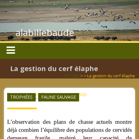
alabillebaude
La gestion du cerf élaphe
ACCUEIL
> > La gestion du cerf élaphe
aucun mot clé
vendredi 05 juin 2026
TROPHÉES
,
FAUNE SAUVAGE
L’observation des plans de chasse actuels montre
déjà combien l’équilibre des populations de cervidés
demeure fragile, malgré leur capacité de