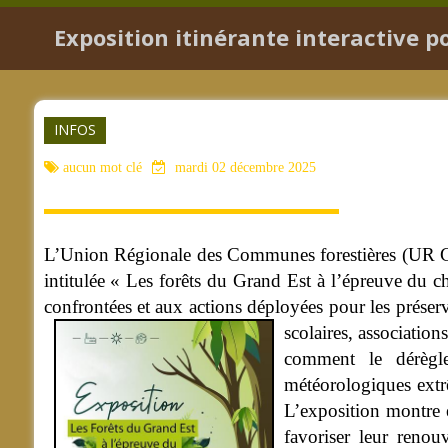
Exposition itinérante interactive 
INFOS
aucun mot clé
mardi 02 décembre 2025
L’Union Régionale des Communes forestières (UR COF
intitulée « Les forêts du Grand Est à l’épreuve du ch
confrontées et aux actions déployées pour les préser
scolaires, association
comment le dérègle
météorologiques extrê
L’exposition montre é
favoriser leur renou