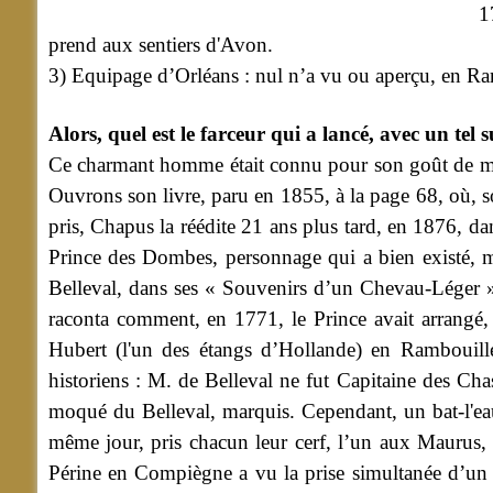
1
prend aux sentiers d'Avon.
3) Equipage d’Orléans : nul n’a vu ou aperçu, en Ram
Alors, quel est le farceur qui a lancé, avec un tel 
Ce charmant homme était connu pour son goût de mystif
Ouvrons son livre, paru en 1855, à la page 68, où, so
pris, Chapus la réédite 21 ans plus tard, en 1876, da
Prince des Dombes, personnage qui a bien existé, ma
Belleval, dans ses « Souvenirs d’un Chevau-Léger 
raconta comment, en 1771, le Prince avait arrangé, d
Hubert (l'un des étangs d’Hollande) en Rambouillet
historiens : M. de Belleval ne fut Capitaine des Chas
moqué du Belleval, marquis. Cependant, un bat-l'eau
même jour, pris chacun leur cerf, l’un aux Maurus, l
Périne en Compiègne a vu la prise simultanée d’un 