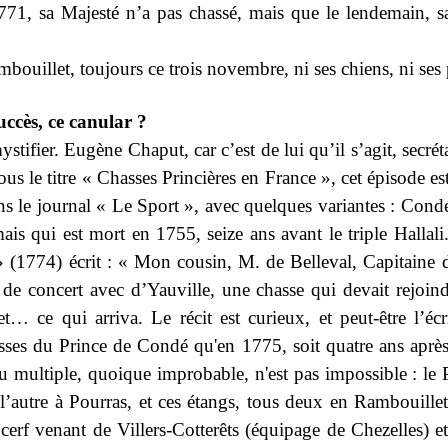
771, sa Majesté n’a pas chassé, mais que le lendemain, s
bouillet, toujours ce trois novembre, ni ses chiens, ni ses
succès, ce canular ?
ier. Eugène Chaput, car c’est de lui qu’il s’agit, secrétai
us le titre « Chasses Princières en France », cet épisode e
ns le journal « Le Sport », avec quelques variantes : Condé
is qui est mort en 1755, seize ans avant le triple Halla
» (1774) écrit : « Mon cousin, M. de Belleval, Capitaine
e concert avec d’Yauville, une chasse qui devait rejoindre
… ce qui arriva. Le récit est curieux, et peut-être l’écr
ses du Prince de Condé qu'en 1775, soit quatre ans après l
 multiple, quoique improbable, n'est pas impossible : le 
’autre à Pourras, et ces étangs, tous deux en Rambouillet,
cerf venant de Villers-Cotterêts (équipage de Chezelles) 