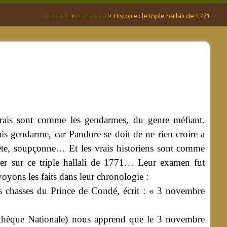
ACCUEIL
>
littérature
> Histoire : le triple hallali de 1771
s vrais sont comme les gendarmes, du genre méfiant.
is gendarme, car Pandore se doit de ne rien croire a
uête, soupçonne… Et les vrais historiens sont comme
cher sur ce triple hallali de 1771… Leur examen fut
voyons les faits dans leur chronologie :
s chasses du Prince de Condé, écrit : « 3 novembre
iothèque Nationale) nous apprend que le 3 novembre