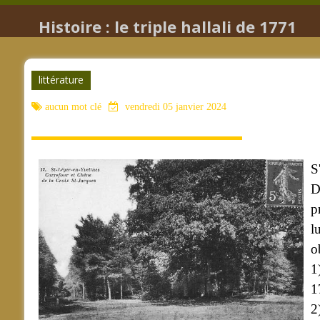
Histoire : le triple hallali de 1771
littérature
aucun mot clé
vendredi 05 janvier 2024
S
D
p
l
o
1
1
2