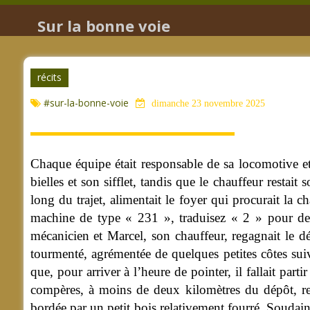
Sur la bonne voie
récits
#sur-la-bonne-voie
dimanche 23 novembre 2025
Chaque équipe était responsable de sa locomotive et 
bielles et son sifflet, tandis que le chauffeur restait
long du trajet, alimentait le foyer qui procurait la c
machine de type « 231 », traduisez « 2 » pour deux
mécanicien et Marcel, son chauffeur, regagnait le d
tourmenté, agrémentée de quelques petites côtes suivi
que, pour arriver à l’heure de pointer, il fallait par
compères, à moins de deux kilomètres du dépôt, reg
bordée par un petit bois relativement fourré. Soudain,