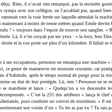
 déçu. Rien, il n’avait rien remarqué, pas la moindre goutt
s sympa avec son collègue, ne l’accablait pas, quand bien
s ramenait vers la voie ferrée sur laquelle attendait la mac
ait maintenant à moins de trente mètres quand Emile devint 
ndu ? » toujours dans l’espoir de trouver son sanglier. « R
errée. Là, il n’en croyait pas ses yeux : « la loco, bon Dieu,
t, droite et la vue porte sur plus d’un kilomètre. Il fallait 
 à ses occupations, personne ne remarqua une machine « hau
. Ici, ce genre de manœuvre est monnaie courante, car prat
 Mais d’habitude, après le temps normal de purge pour la m
mise en état de leur protégée. Là, rien ! Personne ne se ma
 se manifeste et lance : « Quelqu’un a vu descendre les 
décompressée. « C’est la 231 des artilleurs » lança le ch
Allemands, pour conduire un convoi de munitions. « Il est 
uestionnant son voisin d’un « Tu les as pas vu ? Tu sais p