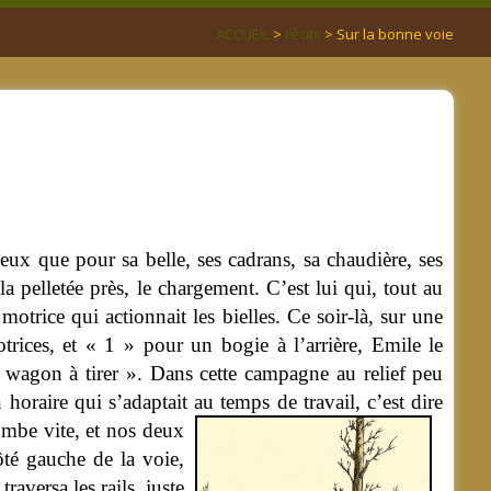
ACCUEIL
>
récits
> Sur la bonne voie
eux que pour sa belle, ses cadrans, sa chaudière, ses
 la pelletée près, le chargement. C’est lui qui, tout au
motrice qui actionnait les bielles. Ce soir-là, sur une
rices, et « 1 » pour un bogie à l’arrière, Emile le
s wagon à tirer ». Dans cette campagne au relief peu
horaire qui s’adaptait au temps de travail, c’est dire
ombe vite, et nos deux
ôté gauche de la voie,
aversa les rails, juste