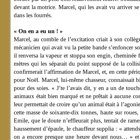
devant la motrice. Marcel, qui les avait vu arriver s
dans les fourrés.
« On en a eu un ! »
Marcel, au comble de l’excitation criait à son collèg
mécanicien qui avait vu la petite bande s’enfoncer so
il renversa la vapeur et stoppa son engin, cheminée 
mètres qui les séparait du point supposé de la collis
confirmerait l’affirmation de Marcel, et, en cette pér
pour Noël. Marcel, lui-même chasseur, connaissait bien
pour des soies. « J’te l’avais dit, y en a un de touc
animaux était bien marqué et ne prêtait à aucune conf
leur permettait de croire qu’un animal était à l’agonie
cette masse de soixante-dix tonnes, haute sur roues, 
Emile, que le doute n’effleurait plus, tentait de rame
haussement d’épaule, le chauffeur supplia : « attends
on a encore presque une heure devant nous… » et i