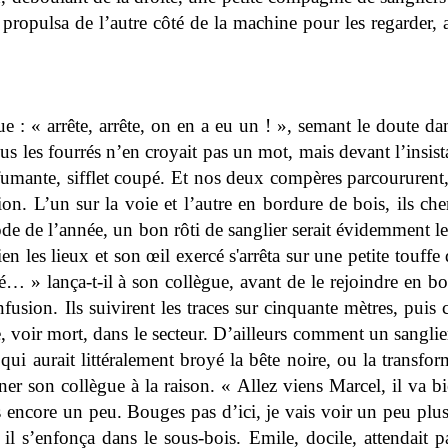
e propulsa de l’autre côté de la machine pour les regarder, 
ue : « arrête, arrête, on en a eu un ! », semant le doute da
us les fourrés n’en croyait pas un mot, mais devant l’insis
fumante, sifflet coupé. Et nos deux compères parcoururent, 
ion. L’un sur la voie et l’autre en bordure de bois, ils ch
iode de l’année, un bon rôti de sanglier serait évidemment le
 les lieux et son œil exercé s'arrêta sur une petite touffe
hé… » lança-t-il à son collègue, avant de le rejoindre en b
usion. Ils suivirent les traces sur cinquante mètres, puis 
, voir mort, dans le secteur. D’ailleurs comment un sanglier, 
qui aurait littéralement broyé la bête noire, ou la transfor
ner son collègue à la raison. « Allez viens Marcel, il va b
 encore un peu. Bouges pas d’ici, je vais voir un peu plus l
l s’enfonça dans le sous-bois. Emile, docile, attendait 