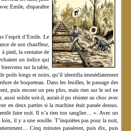
avec Emile, disparaître
ns l’esprit d’Emile. Le
tance de son chauffeur,
à pied, la centaine de
erchaient un indice qui
 bienvenu sur la table,
 de poils longs et noirs, qu’il identifia immédiatement
ordure de boqueteau. Dans les feuilles, le passage des
cent, puis encore un peu plus, mais rien sur le sol ne
aussi solide soit-il, aurait-il pu résister au choc avec
mer en deux parties si la machine était passée dessus.
ientôt faire nuit. Il n’a rien ton sanglier… ». Avec un
oin, il y a une souille. T’inquiètes pas pour la nuit,
patiemment… Cinq minutes passèrent, puis dix, puis