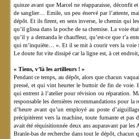
quinze avant que Marcel ne réapparaisse, déconfit et
de sanglier… Emile, un peu énervé par l’attente, mai
dépôt. Et ils firent, en sens inverse, le chemin qui le
qu’il glissa dans la poche de sa chemise. La voie ét
qu’il y a demanda le chauffeur, qu’est-ce que t’a ente
qui m’inquiète… ». Et il se mit à courir vers la voie f
Le doute fut vite dissipé car la ligne est, à cet endroi
« Tiens, v’là les artilleurs ! »
Pendant ce temps, au dépôt, alors que chacun vaquait
pressé, et qui vint heurter le buttoir de fin de voie
qui entrent à l’atelier pour révision ou réparation.
responsable les dernières recommandations pour la re
d’heure avant qu’un employé au poste d’aiguillage
précipitèrent vers la machine, toute fumante et pas 
avait été réquisitionnée deux ans auparavant par les 
Branle-bas de recherche dans tout le dépôt, chacun q