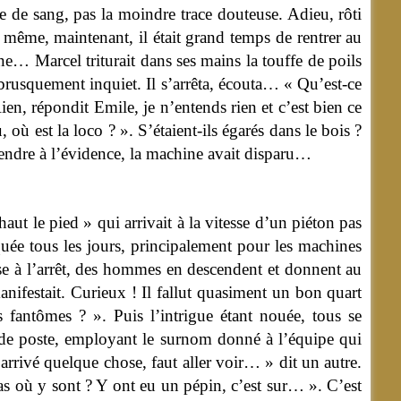
e de sang, pas la moindre trace douteuse. Adieu, rôti
 même, maintenant, il était grand temps de rentrer au
hine… Marcel triturait dans ses mains la touffe de poils
brusquement inquiet. Il s’arrêta, écouta… « Qu’est-ce
ien, répondit Emile, je n’entends rien et c’est bien ce
 où est la loco ? ». S’étaient-ils égarés dans le bois ?
se rendre à l’évidence, la machine avait disparu…
t le pied » qui arrivait à la vitesse d’un piéton pas
iquée tous les jours, principalement pour les machines
ise à l’arrêt, des hommes en descendent et donnent au
nifestait. Curieux ! Il fallut quasiment un bon quart
fantômes ? ». Puis l’intrigue étant nouée, tous se
ef de poste, employant le surnom donné à l’équipe qui
arrivé quelque chose, faut aller voir… » dit un autre.
as où y sont ? Y ont eu un pépin, c’est sur… ». C’est