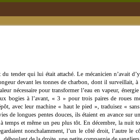
du tender qui lui était attaché. Le mécanicien n’avait d’y
 songeur devant les tonnes de charbon, dont il surveillait, à
haleur nécessaire pour transformer l’eau en vapeur, énergie 
 bogies à l’avant, « 3 » pour trois paires de roues mot
épôt, avec leur machine « haut le pied », traduisez « san
es de longues pentes douces, ils étaient en avance sur un 
tir à temps et même un peu plus tôt.
En décembre, la nuit t
ardaient nonchalamment, l’un le côté droit, l’autre le c
 déboulant de la droite, une petite compagnie de sangliers tr