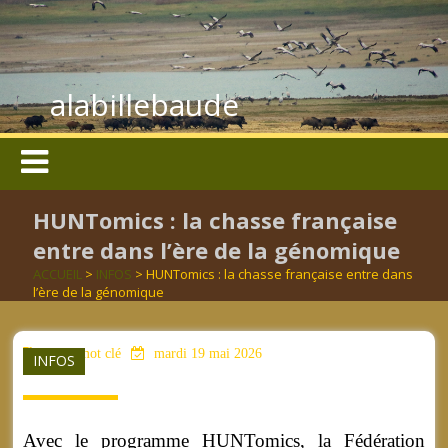
alabillebaude
HUNTomics : la chasse française
entre dans l’ère de la génomique
ACCUEIL
>
INFOS
> HUNTomics : la chasse française entre dans
l’ère de la génomique
aucun mot clé
mardi 19 mai 2026
INFOS
Avec le programme HUNTomics, la Fédération