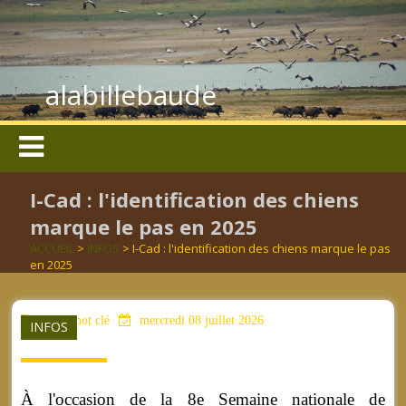
alabillebaude
I-Cad : l'identification des chiens
marque le pas en 2025
ACCUEIL
>
INFOS
> I-Cad : l'identification des chiens marque le pas
en 2025
aucun mot clé
mercredi 08 juillet 2026
INFOS
À l'occasion de la 8e Semaine nationale de