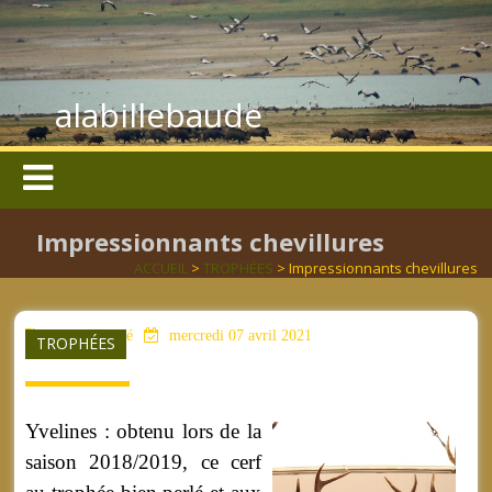
alabillebaude
Impressionnants chevillures
ACCUEIL
>
TROPHÉES
> Impressionnants chevillures
aucun mot clé
mercredi 07 avril 2021
TROPHÉES
Yvelines : obtenu lors de la
saison 2018/2019, ce cerf