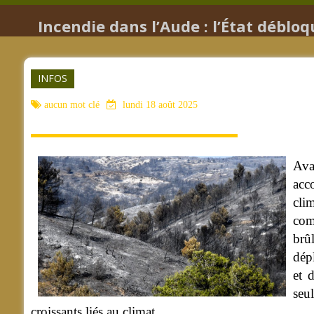
Incendie dans l’Aude : l’État déblo
INFOS
aucun mot clé
lundi 18 août 2025
Ava
acc
cli
com
brû
dép
et 
seu
croissants liés au climat.