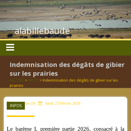
alabillebaude
Indemnisation des dégâts de gibier
sur les prairies
ACCUEIL
>
INFOS
> Indemnisation des dégâts de gibier sur les
prairies
aucun mot clé
lundi 23 février 2026
INFOS
Le barème I, première partie 2026, consacré à la