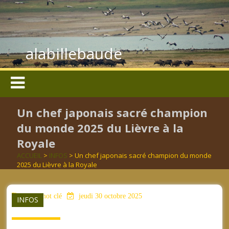
alabillebaude
Un chef japonais sacré champion
du monde 2025 du Lièvre à la
Royale
ACCUEIL
>
INFOS
> Un chef japonais sacré champion du monde
2025 du Lièvre à la Royale
aucun mot clé
jeudi 30 octobre 2025
INFOS