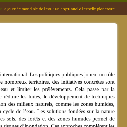
OS
> Journée mondiale de l’eau : un enjeu vital à l’échelle planétaire...
international. Les politiques publiques jouent un rôle
e nombreux territoires, des initiatives concrètes sont
eau et limiter les prélèvements.
Cela passe par la
e réduire les fuites, le développement de techniques
tion des milieux naturels, comme les zones humides,
u cycle de l’eau. Les solutions fondées sur la nature
des sols, des forêts et des zones humides permet de
r les risques d’inondation. Ces approches complètent les