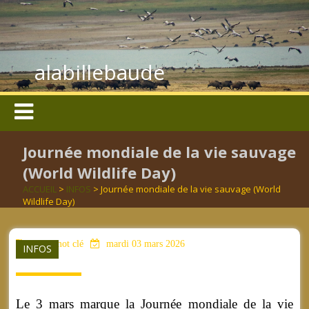
alabillebaude
Journée mondiale de la vie sauvage
(World Wildlife Day)
ACCUEIL
>
INFOS
> Journée mondiale de la vie sauvage (World
Wildlife Day)
aucun mot clé
mardi 03 mars 2026
INFOS
Le 3 mars marque la Journée mondiale de la vie