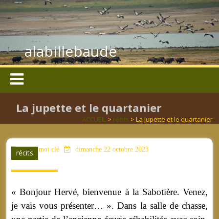
alabillebaude
La jupette et le quartanier
ACCUEIL
>
récits
> La jupette et le quartanier
aucun mot clé
dimanche 22 octobre 2023
récits
« Bonjour Hervé, bienvenue à la Sabotière. Venez,
je vais vous présenter… ». Dans la salle de chasse,