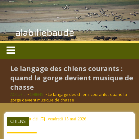
alabillebaude
Le langage des chiens courants :
quand la gorge devient musique de
chasse
ACCUEIL
>
CHIENS
> Le langage des chiens courants : quand la
gorge devient musique de chasse
aucun mot clé
vendredi 15 mai 2026
CHIENS