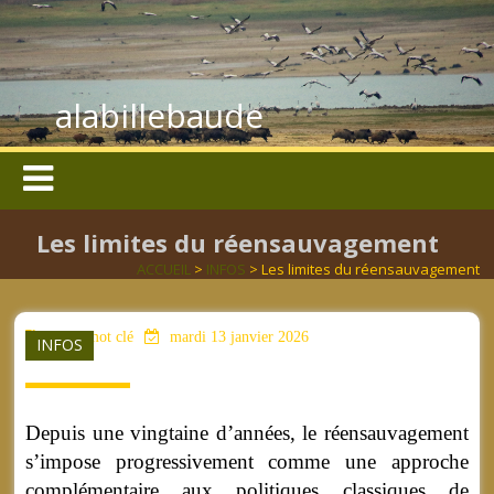
alabillebaude
Les limites du réensauvagement
ACCUEIL
>
INFOS
> Les limites du réensauvagement
aucun mot clé
mardi 13 janvier 2026
INFOS
Depuis une vingtaine d’années, le réensauvagement
s’impose progressivement comme une approche
complémentaire aux politiques classiques de