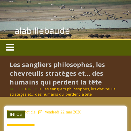
alabillebaude
Les sangliers philosophes, les
chevreuils stratèges et… des
humains qui perdent la tête
ACCUEIL
>
INFOS
> Les sangliers philosophes, les chevreuils
stratèges et… des humains qui perdent la tête
aucun mot clé
vendredi 22 mai 2026
INFOS