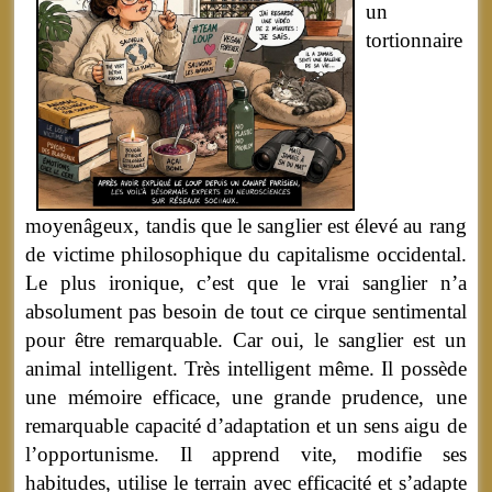
un
tortionnaire
moyenâgeux, tandis que le sanglier est élevé au rang
de victime philosophique du capitalisme occidental.
Le plus ironique, c’est que le vrai sanglier n’a
absolument pas besoin de tout ce cirque sentimental
pour être remarquable. Car oui, le sanglier est un
animal intelligent. Très intelligent même. Il possède
une mémoire efficace, une grande prudence, une
remarquable capacité d’adaptation et un sens aigu de
l’opportunisme. Il apprend vite, modifie ses
habitudes, utilise le terrain avec efficacité et s’adapte