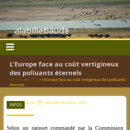
alabillebaude
L’Europe face au coût vertigineux
des polluants éternels
ACCUEIL
>
INFOS
> L’Europe face au coût vertigineux des polluants
éternels
aucun mot clé
mercredi 04 février 2026
INFOS
Selon un rapport commandé par la Commission