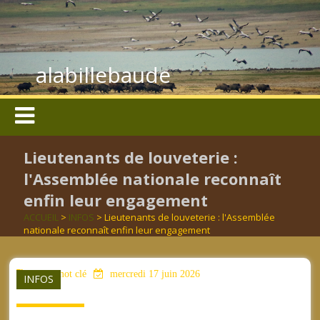
alabillebaude
Lieutenants de louveterie :
l'Assemblée nationale reconnaît
enfin leur engagement
ACCUEIL
>
INFOS
> Lieutenants de louveterie : l'Assemblée
nationale reconnaît enfin leur engagement
aucun mot clé
mercredi 17 juin 2026
INFOS