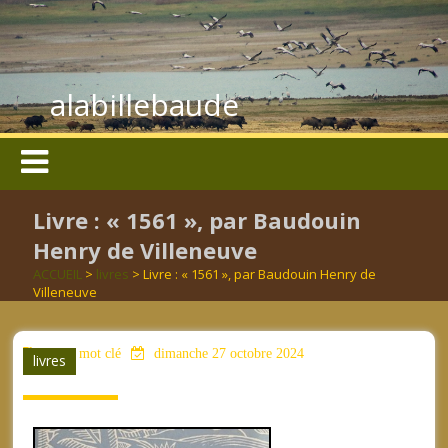
alabillebaude
Livre : « 1561 », par Baudouin
Henry de Villeneuve
ACCUEIL
>
livres
> Livre : « 1561 », par Baudouin Henry de
Villeneuve
aucun mot clé
dimanche 27 octobre 2024
livres