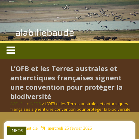
alabillebaude
L’OFB et les Terres australes et
antarctiques françaises signent
une convention pour protéger la
biodiversité
ACCUEIL
>
INFOS
> L’OFB et les Terres australes et antarctiques
françaises signent une convention pour protéger la biodiversité
aucun mot clé
mercredi 25 février 2026
INFOS