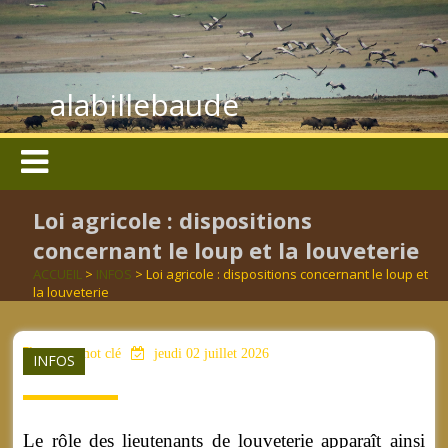
alabillebaude
Loi agricole : dispositions
concernant le loup et la louveterie
ACCUEIL
>
INFOS
> Loi agricole : dispositions concernant le loup et
la louveterie
aucun mot clé
jeudi 02 juillet 2026
INFOS
Le rôle des lieutenants de louveterie apparaît ainsi