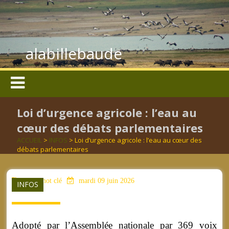
alabillebaude
Loi d’urgence agricole : l’eau au
cœur des débats parlementaires
ACCUEIL
>
INFOS
> Loi d’urgence agricole : l’eau au cœur des
débats parlementaires
aucun mot clé
mardi 09 juin 2026
INFOS
Adopté par l’Assemblée nationale par 369 voix