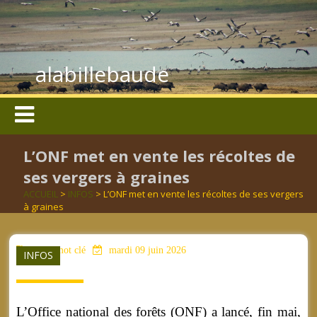
alabillebaude
L’ONF met en vente les récoltes de
ses vergers à graines
ACCUEIL
>
INFOS
> L’ONF met en vente les récoltes de ses vergers
à graines
aucun mot clé
mardi 09 juin 2026
INFOS
L’Office national des forêts (ONF) a lancé, fin mai,