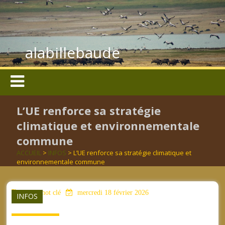
alabillebaude
L’UE renforce sa stratégie
climatique et environnementale
commune
ACCUEIL
>
INFOS
> L’UE renforce sa stratégie climatique et
environnementale commune
aucun mot clé
mercredi 18 février 2026
INFOS