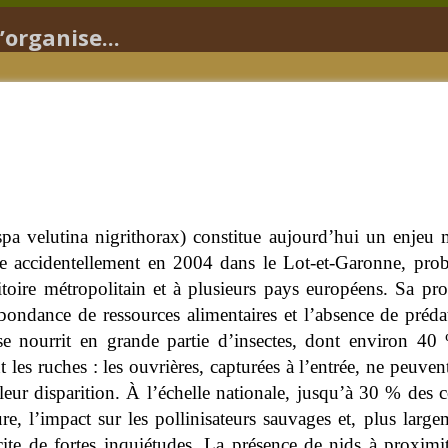
’organise...
spa velutina nigrithorax) constitue aujourd’hui un enjeu 
uite accidentellement en 2004 dans le Lot-et-Garonne, pro
itoire métropolitain et à plusieurs pays européens. Sa pro
bondance de ressources alimentaires et l’absence de préda
 se nourrit en grande partie d’insectes, dont environ 40 
t les ruches : les ouvrières, capturées à l’entrée, ne peuvent
 leur disparition. À l’échelle nationale, jusqu’à 30 % des 
ure, l’impact sur les pollinisateurs sauvages et, plus larg
cite de fortes inquiétudes. La présence de nids à proxim