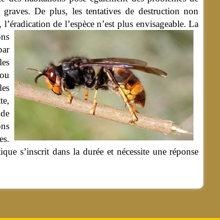
 graves. De plus, les tentatives de destruction non
, l’éradication de l’espèce n’est plus envisageable.
La
ons
par
les
 ou
les
te,
 de
ons
es.
ique s’inscrit dans la durée et nécessite une réponse