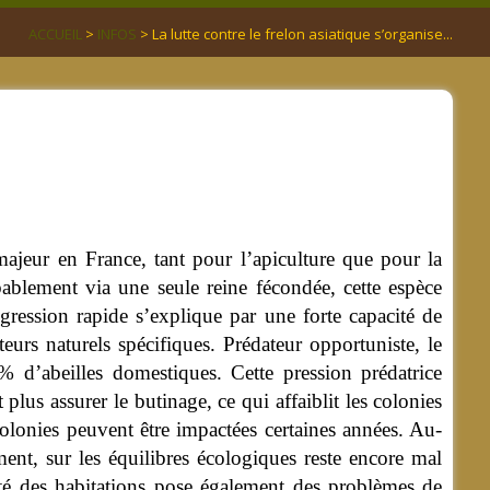
ACCUEIL
>
INFOS
> La lutte contre le frelon asiatique s’organise...
majeur en France, tant pour l’apiculture que pour la
bablement via une seule reine fécondée, cette espèce
gression rapide s’explique par une forte capacité de
teurs naturels spécifiques.
Prédateur opportuniste, le
% d’abeilles domestiques. Cette pression prédatrice
 plus assurer le butinage, ce qui affaiblit les colonies
colonies peuvent être impactées certaines années. Au-
ement, sur les équilibres écologiques reste encore mal
ité des habitations pose également des problèmes de