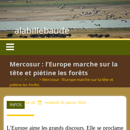
alabillebaude
Mercosur : l’Europe marche sur la
tête et piétine les forêts
ACCUEIL
>
INFOS
> Mercosur : l’Europe marche sur la tête et
piétine les forêts
aucun mot clé
vendredi 16 janvier 2026
INFOS
L’Europe aime les grands discours. Elle se proclame